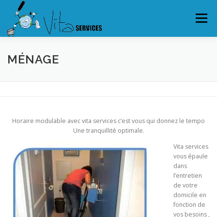
Aller
au
Menu
contenu
JARDINAGE
PETITS BRICOLAGES
MÉNAGE
MÉNAGE
GARDE D’ENFANTS
AUTRES SERVICES
TARIFS
Horaire modulable avec vita services c’est vous qui donnez le tempo
PRESSE
Une tranquillité optimale.
Vita services
vous épaule
dans
l’entretien
de votre
domicile en
fonction de
vos besoins ,