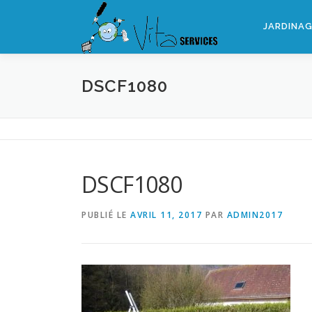
Aller
au
JARDINA
contenu
DSCF1080
DSCF1080
PUBLIÉ LE
AVRIL 11, 2017
PAR
ADMIN2017