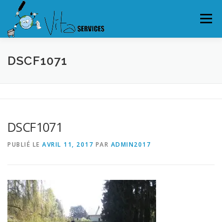
Aller
au
Menu
contenu
JARDINAGE
PETITS BRICOLAGES
MÉNAGE
DSCF1071
GARDE D’ENFANTS
AUTRES SERVICES
TARIFS
DSCF1071
PRESSE
PUBLIÉ LE
AVRIL 11, 2017
PAR
ADMIN2017